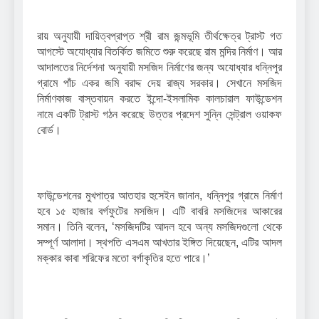
রায় অনুযায়ী দায়িত্বপ্রাপ্ত শ্রী রাম জন্মভূমি তীর্থক্ষেত্র ট্রাস্ট গত
আগস্টে অযোধ্যার বিতর্কিত জমিতে শুরু করেছে রাম মন্দির নির্মাণ। আর
আদালতের নির্দেশনা অনুযায়ী মসজিদ নির্মাণের জন্য অযোধ্যার ধন্নিপুর
গ্রামে পাঁচ একর জমি বরাদ্দ দেয় রাজ্য সরকার। সেখানে মসজিদ
নির্মাণকাজ বাস্তবায়ন করতে ইন্দো-ইসলামিক কালচারাল ফাউন্ডেশন
নামে একটি ট্রাস্ট গঠন করেছে উত্তর প্রদেশ সুন্নি সেন্ট্রাল ওয়াকফ
বোর্ড।
ফাউন্ডেশনের মুখপাত্র আতহার হুসেইন জানান, ধন্নিপুর গ্রামে নির্মাণ
হবে ১৫ হাজার বর্গফুটের মসজিদ। এটি বাবরি মসজিদের আকারের
সমান। তিনি বলেন, ‘মসজিদটির আদল হবে অন্য মসজিদগুলো থেকে
সম্পূর্ণ আলাদা। স্থপতি এসএম আখতার ইঙ্গিত দিয়েছেন, এটির আদল
মক্কার কাবা শরিফের মতো বর্গাকৃতির হতে পারে।’