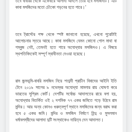
তবে বাবরির থেকে একেবারে আলাদা আদলে তৈরি হবে মসজিদটি। এটি
কাবা মসজিদের মতো চৌকো গড়নের হতে পারে।’
তবে ট্রাস্টের পক্ষ থেকে স্পষ্ট জানানো হয়েছে, এখনো পুরোটাই
আলোচনার স্তরে আছে। কাবা মসজিদে যেমন কোনো গোল মাথা বা
গম্বুজ নেই, তেমনই হতে পারে অযোধ্যার মসজিদও। এ বিষয়ে
স্থপতিবিদকেই সম্পূর্ণ স্বাধীনতা দেওয়া হয়েছে।
রাম জন্মভূমি-বাবরি মসজিদ নিয়ে শতাব্দী প্রাচীন বিবাদের আইনি ইতি
টেনে ২০১৯ সালের ৯ নভেম্বর অযোধ্যা মামলার রায় ঘোষণা করে
ভারতের সুপ্রিম কোর্ট। দেশটির সর্বোচ্চ আদালতের রায়ে বলা হয়,
অযোধ্যার বিতর্কিত ওই ২ দশমিক ৭৭ একর জমিতে গড়ে উঠবে রাম
মন্দির। আর অন্য কোনও গুরুত্বপূর্ণ স্থানে মসজিদের জন্য বরাদ্দ করা
হবে ৫ একর জমি। মন্দির ও মসজিদ নির্মাণে হিন্দু ও মুসলমান
ধর্মাবলম্বীদের আলাদা দুটি সংস্থাকেও দায়িত্ব দেন আদালত।