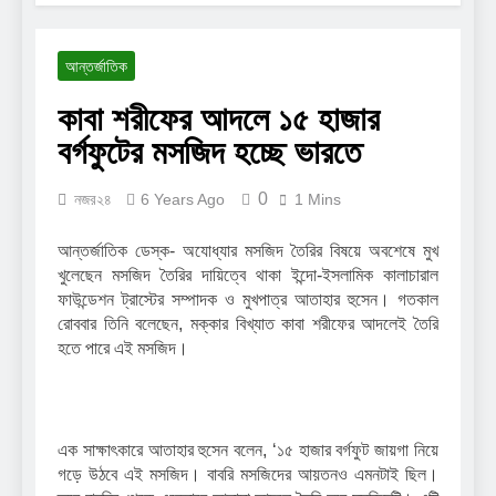
না: তাসনিয়া ফারিণ
2 Years Ago
দ্বিতীয় স্বামীর কাছে ফিরতে
আন্তর্জাতিক
চাইছেন মাহিয়া মাহি?
2 Years Ago
কাবা শরীফের আদলে ১৫ হাজার
যুক্তরাষ্ট্রে গিয়ে নতুন প্রেমের
বর্গফুটের মসজিদ হচ্ছে ভারতে
কথা স্বীকার করলেন সোহানা
সাবা
2 Years Ago
0
নজর২৪
6 Years Ago
1 Mins
রাতে ট্রেনে শুতে পারলে বেশি
মজা লাগে: রচনা ব্যানার্জি
আন্তর্জাতিক ডেস্ক- অযোধ্যার মসজিদ তৈরির বিষয়ে অবশেষে মুখ
2 Years Ago
খুলেছেন মসজিদ তৈরির দায়িত্বে থাকা ইন্দো-ইসলামিক কালাচারাল
ফাউন্ডেশন ট্রাস্টের সম্পাদক ও মুখপাত্র আতাহার হুসেন। গতকাল
রোববার তিনি বলেছেন, মক্কার বিখ্যাত কাবা শরীফের আদলেই তৈরি
হতে পারে এই মসজিদ।
এক সাক্ষাৎকারে আতাহার হুসেন বলেন, ‘১৫ হাজার বর্গফুট জায়গা নিয়ে
গড়ে উঠবে এই মসজিদ। বাবরি মসজিদের আয়তনও এমনটাই ছিল।