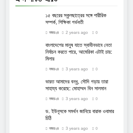
১৫ বছরের স্কুলছাত্রের সঙ্গে শারীরিক
সম্পর্ক, শিক্ষিকা গর্ভবতী
নজর২৪
2 years ago
0
বাংলাদেশের মানুষ যাতে স্বাধীনভাবে নেতা
নির্বাচন করতে পারে, আমেরিকা এটাই চায়:
মিলার
নজর২৪
3 years ago
0
ভারত আমাদের বন্ধু, সৌদি গড়ায় তারা
সাহায্য করেছে: মোহাম্মদ বিন সালমান
নজর২৪
3 years ago
0
ড. ইউনূসকে সমর্থন জানিয়ে বারাক ওবামার
চিঠি
নজর২৪
3 years ago
0