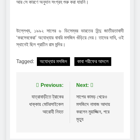
আর সে কারণে অনুদান সংগ্রহ শুরু করা যায়নি।
উল্লেখ্য, ১৯৯২ সালের ৬ ডিসেম্বর ভারতের হিন্দু জাতীয়তাবাদী
‘করসেবকেরা’ অযোধ্যার বাবরি মসজিদ গুঁড়িয়ে দেয়। তাদের দাবি, ওই
স্থানেই ছিল প্রাচীন রাম মন্দির।
Tagged:
অযোধ্যার মসজিদ
কাবা শরীফের আদলে
Post
Previous:
Next:
navigation
যাত্রাবাড়ীতে ট্রাকের
সাপের কামড় খেয়েও
ধাক্কায় মোটরসাইকেল
মসজিদে নামাজ আদায়
আরোহী নিহত
করলেন মুয়াজ্জিন, পরে
মৃত্যু