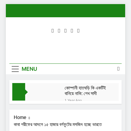
Skip
to
content
MENU
কোম্পানী হাতঘড়ি কি একটিই
বানিয়ে নাকি: শেখ সাদী
1 Year Ago
নিরাপত্তা চাইছেন দিতি-
সোহেল চৌধুরীর মেয়ে লামিয়া
Home
1 Year Ago
কাবা শরীফের আদলে ১৫ হাজার বর্গফুটের মসজিদ হচ্ছে ভারতে
তখন আমি এত পরিপক্ব ছিলাম