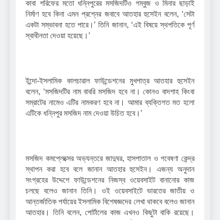
কাবা শরিফের মতো ধন্নিপুরের মসজিদটিও গম্বুজ ও মিনার ছাড়াই
নির্মাণ হবে কিনা এমন প্রশ্নের জবাবে আতহার হুসেইন বলেন, ‘সেটা
একটা সম্ভাবনা হতে পারে।’ তিনি জানান, ‘এই বিষয়ে স্থপতিকে পূর্ণ
স্বাধীনতা দেওয়া হয়েছে।’
ইন্দো-ইসলামিক কালচারাল ফাউন্ডেশনের মুখপাত্র আতহার হুসেইন
বলেন, ‘মসজিদটির নাম বাবরি মসজিদ হবে না। কোনও বাদশাহ কিংবা
সম্রাটের নামেও এটির নামকরণ হবে না। আমার ব্যক্তিগত মত হলো
এটিকে ধন্নিপুর মসজিদ নাম দেওয়া উচিত হবে।’
মসজিদ কমপ্লেক্সের অভ্যন্তরে জাদুঘর, হাসপাতাল ও গবেষণা কেন্দ্র
স্থাপন করা হবে বলে জানান আতহার হুসেইন। এজন্য অনুদান
সংগ্রহের উদ্দেশে ফাউন্ডেশনের নিজস্ব ওয়েবসাইট বানানোর কাজ
চলছে বলেও জানান তিনি। ওই ওয়েবসাইটে ভারতের জাতীয় ও
আন্তর্জাতিক পর্যায়ের ইসলামিক বিশেষজ্ঞদের লেখা থাকবে বলেও জানান
আতহার। তিনি বলেন, পোর্টালের কাজ এখনও কিছুটা বাকি রয়েছে।