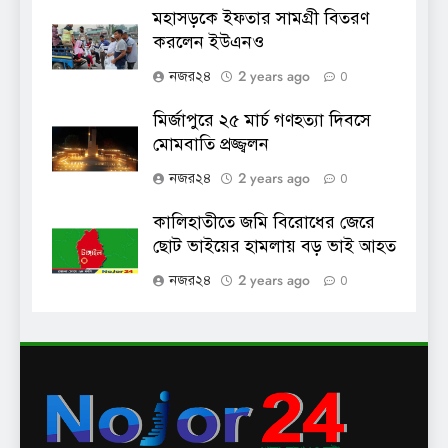
মহাসড়কে ইফতার সামগ্রী বিতরণ
করলেন ইউএনও
2 years ago
নজর২৪
0
মির্জাপুরে ২৫ মার্চ গণহত্যা দিবসে
মোমবাতি প্রজ্জ্বলন
2 years ago
নজর২৪
0
কালিহাতীতে জমি বিরোধের জেরে
ছোট ভাইয়ের হামলায় বড় ভাই আহত
2 years ago
নজর২৪
0