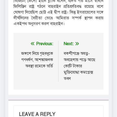
ভিজিটিং ফেলো ইয়ান ব্ল্যাক বলেন, যদিও গত মাসে স্বাধীন
ফিলিস্তিন রাষ্ট্র গঠনে বাহরাইন প্রতিশ্রুতিবদ্ধ রয়েছে বলে
ঘোষণা দিয়েছিল ছোট্ট এই দ্বীপ রাষ্ট্র। কিন্তু ইসরায়েলের সঙ্গে
দীর্ঘদিনের বৈরীতা ভেঙে আমিরাত সম্পর্ক স্থাপন করায়
একইপথ অনুসরণ করল বাহরাইন।
Post
Previous:
Next:
navigation
জঙ্গলে নিয়ে গৃহবধূকে
বকশীগঞ্জে অযত্ন-
গণধর্ষণ, আশঙ্কাজনক
অবহেলায় পড়ে আছে
অবস্থা রমেকে ভর্তি
কোটি টাকার
মুক্তিযোদ্ধা কমপ্লেক্স
ভবন
LEAVE A REPLY