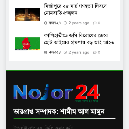
মির্জাপুরে ২৫ মার্চ গণহত্যা দিবসে
মোমবাতি প্রজ্জ্বলন
2 years ago
নজর২৪
0
কালিহাতীতে জমি বিরোধের জেরে
ছোট ভাইয়ের হামলায় বড় ভাই আহত
2 years ago
নজর২৪
0
ভারপ্রাপ্ত সম্পাদক: শামীম আল মামুন
উপদেষ্টা সম্পাদক: নির্মল কুমার বর্মণ