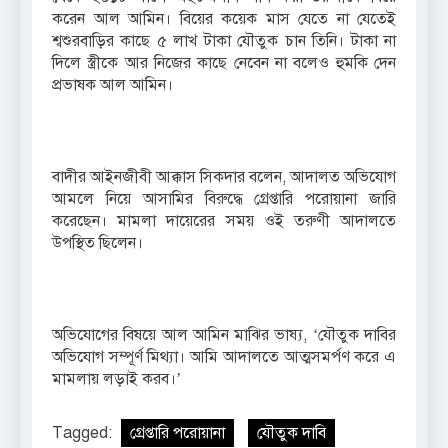
করেন আল আমিন। বিয়ের কয়েক মাস যেতে না যেতেই
শ্বশুরবাড়ির কাছে ৫ লাখ টাকা যৌতুক চান তিনি। টাকা না
দিলে স্ত্রীকে আর নিজের কাছে নেবেন না বলেও হুমকি দেন
প্রভাষক আল আমিন।
বাদীর আইনজীবী আক্কাস সিকদার বলেন, আদালত অভিযোগ
আমলে নিয়ে আসামির বিরুদ্ধে গ্রেপ্তারি পরোয়ানা জারি
করেছেন। মামলা দায়েরের সময় ওই তরুণী আদালতে
উপস্থিত ছিলেন।
অভিযোগের বিষয়ে আল আমিন মাঝির ভাষ্য, ‘যৌতুক দাবির
অভিযোগ সম্পূর্ণ মিথ্যা। আমি আদালতে আত্মসমর্পণ করে এ
মামলায় লড়াই করব।’
Tagged:
গ্রেপ্তারি পরোয়ানা
যৌতুক দাবি