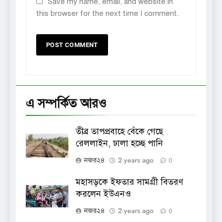
Save my name, email, and website in
this browser for the next time I comment.
এ সম্পর্কিত আরও
তীব্র তাপপ্রবাহে বেঁকে গেছে
রেললাইন, ঢালা হচ্ছে পানি
2 years ago
নজর২৪
0
মহাসড়কে ইফতার সামগ্রী বিতরণ
করলেন ইউএনও
2 years ago
নজর২৪
0