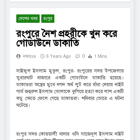
দেশের খবর
রংপুর
রংপুরে নৈশ প্রহরীকে খুন করে
গোডাউনে ডাকাতি
0
নজর২৪
6 Years Ago
1 Mins
সাইফুল ইসলাম মুকুল, রংপুর- রংপুরের সদর উপজেলার
ভুরারঘাট বাজারে একটি গোডাউনে ডাকাতি হয়েছে।
ডাকাতরা অস্ত্রের মুখে নগদ অর্থ লুট করে বাঁধা দেয়ায় নাইট
গার্ড জহুরুল ইসলাম ভোলাকে কুপিয়ে হত্যা করে লাশ একটি
কচু ক্ষেতে ফেলে গেছে ডাকাতরা। শনিবার ভোরে এ ঘটনা
ঘটেছে।
রংপুর সদর কোতয়ালী খানার ওসি সাজেদুল ইসলাম নাইট