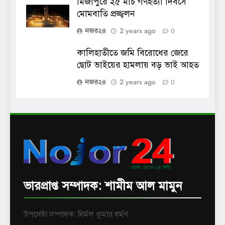
মির্জাপুরে ২৫ মার্চ গণহত্যা দিবসে
মোমবাতি প্রজ্জ্বলন
2 years ago
নজর২৪
0
কালিহাতীতে জমি বিরোধের জেরে
ছোট ভাইয়ের হামলায় বড় ভাই আহত
2 years ago
নজর২৪
0
ভারপ্রাপ্ত সম্পাদক: শামীম আল মামুন
উপদেষ্টা সম্পাদক: নির্মল কুমার বর্মণ