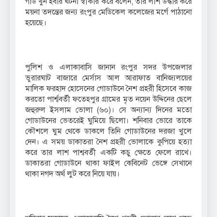
গার্ড খুন হবার ঘটনা স্বীকার করে বলেন, তার লাশ উদ্ধার করে
ময়না তদন্তের জন্য রংপুর মেডিকেল কলেজের মর্গে পাঠানো
হয়েছে।
পুলিশ ও এলাকাবাসি জানান রংপুর সদর উপজেলার
ভুরারঘাট বাজারে মের্সাস আল আরাফাত বানিজ্যলয়ের
মালিক ফরহাদ হোসেনের গোডাউনে নৈশ প্রহরী হিসেবে কাজ
করতো পার্শ্ববর্তী ফতেহপুর গ্রামের মৃত নয়েন উদ্দিনের ছেলে
জহুরুল ইসলাম ভোলা (৬০)। সে অন্যান্য দিনের মতো
গোডাউনের ভেতরেই ঘুমিয়ে ছিলো। শনিবার ভোরে তাকে
কৌশলে ঘুম থেকে ডাকলে তিনি গোডাউনের দরজা খুলে
দেন। এ সময় ডাকাতরা নৈশ প্রহরী ভোলাকে কুপিয়ে হত্যা
করে তার লাশ পাশ্ববর্তী একটি কচু ক্ষেতে ফেলে রাখে।
ডাকাতরা গোডাউনে থাকা ফাইল কেবিনেট ভেঙ্গে সেখানে
থাকা নগদ অর্থ লুট করে নিয়ে যায়।