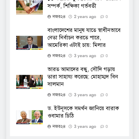
সম্পর্ক, শিক্ষিকা গর্ভবতী
2 years ago
নজর২৪
0
বাংলাদেশের মানুষ যাতে স্বাধীনভাবে
নেতা নির্বাচন করতে পারে,
আমেরিকা এটাই চায়: মিলার
3 years ago
নজর২৪
0
ভারত আমাদের বন্ধু, সৌদি গড়ায়
তারা সাহায্য করেছে: মোহাম্মদ বিন
সালমান
3 years ago
নজর২৪
0
ড. ইউনূসকে সমর্থন জানিয়ে বারাক
ওবামার চিঠি
3 years ago
নজর২৪
0